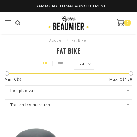
RAMASSAGE EN MAGASIN SEULEMENT
0
Accueil
/
Fat Bike
FAT BIKE
24
Min: C$
0
Max: C$
150
Les plus vus
Toutes les marques