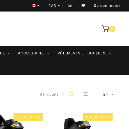
RAMASSAGE EN MAGASIN SEULEMENT
CAD
Se connecter
0
QUE
ACCESSOIRES
VÊTEMENTS ET SOULIERS
8 Produits
24
SOLDES-50%
SOLDES-50%