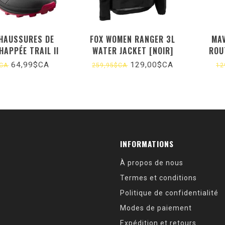
HAUSSURES DE
FOX WOMEN RANGER 3L
MAV
HAPPÉE TRAIL II
WATER JACKET [NOIR]
ROU
MME 6 US
64,99$CA
129,00$CA
$CA
259,95$CA
12
INFORMATIONS
À propos de nous
Termes et conditions
Politique de confidentialité
Modes de paiement
Expédition et retours