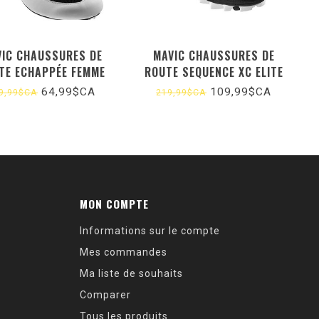
IC CHAUSSURES DE
MAVIC CHAUSSURES DE
TE ECHAPPÉE FEMME
ROUTE SEQUENCE XC ELITE
FEMME
64,99$CA
109,99$CA
9,99$CA
219,99$CA
MON COMPTE
Informations sur le compte
Mes commandes
Ma liste de souhaits
Comparer
Tous les produits