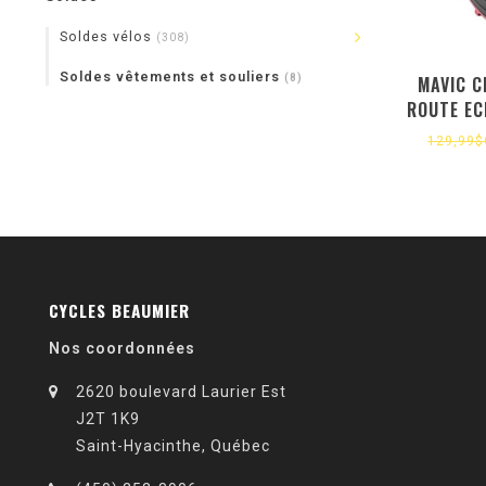
Soldes vélos
(308)
Soldes vêtements et souliers
MAVIC C
(8)
ROUTE EC
FE
129,99
CYCLES BEAUMIER
Nos coordonnées
2620 boulevard Laurier Est
J2T 1K9
Saint-Hyacinthe, Québec