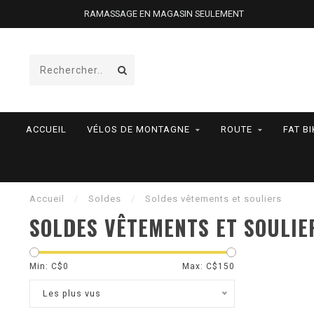
RAMASSAGE EN MAGASIN SEULEMENT
ACCUEIL
VÉLOS DE MONTAGNE
ROUTE
FAT BI
Accueil
/
Soldes
/
Soldes vêtements et souliers
SOLDES VÊTEMENTS ET SOULIE
Min: C$
0
Max: C$
150
Les plus vus