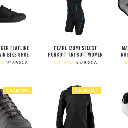
GER FLATLINE
PEARL IZUMI SELECT
MA
IN BIKE SHOE
PURSUIT TRI SUIT WOMEN
RO
BK/BRZ MEDIUM RACE FIT
94,99$CA
65,00$CA
$CA
129,99$CA
15
SOLDES-50%
SOLDES-50%