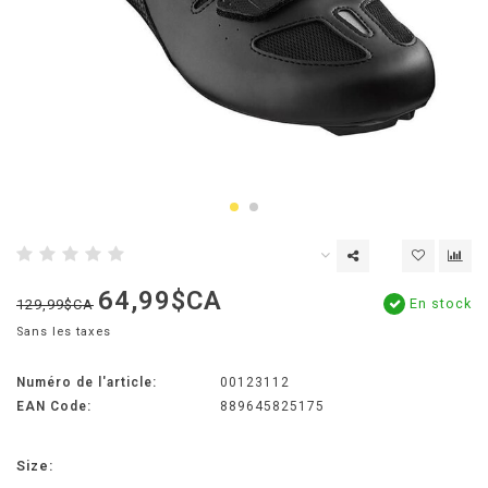
64,99$CA
En stock
129,99$CA
Sans les taxes
Numéro de l'article:
00123112
EAN Code:
889645825175
Size: