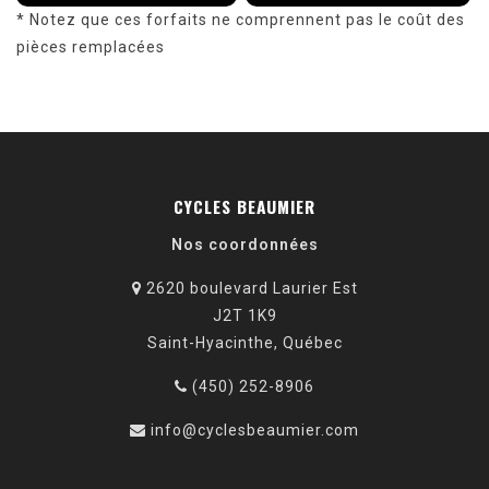
* Notez que ces forfaits ne comprennent pas le coût des
pièces remplacées
CYCLES BEAUMIER
Nos coordonnées
2620 boulevard Laurier Est
J2T 1K9
Saint-Hyacinthe, Québec
(450) 252-8906
info@cyclesbeaumier.com