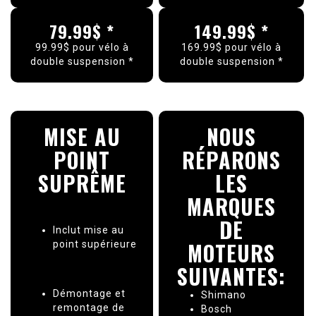
79.99$ *
149.99$ *
99.99$ pour vélo à
169.99$ pour vélo à
double suspension *
double suspension *
MISE AU
NOUS
POINT
RÉPARONS
SUPRÊME
LES
MARQUES
DE
Inclut mise au
MOTEURS
point supérieure
SUIVANTES:
Démontage et
Shimano
remontage de
Bosch