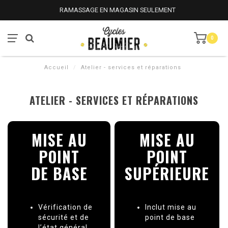
RAMASSAGE EN MAGASIN SEULEMENT
0
Accueil
/
Atelier - services et réparations
ATELIER - SERVICES ET RÉPARATIONS
MISE AU
MISE AU
POINT
POINT
DE BASE
SUPÉRIEURE
Vérification de
Inclut mise au
sécurité et de
point de base
l’état général