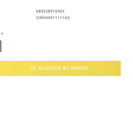
689228910423
ICNHG90111116Q
:
*
AJOUTER AU PANIER