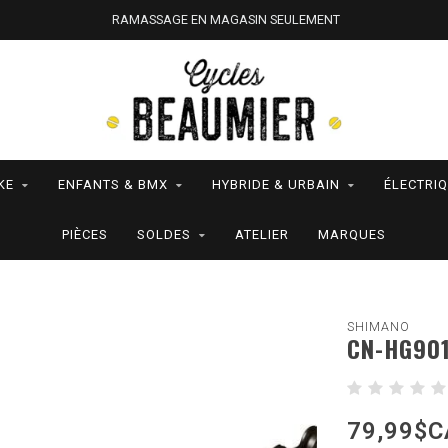
RAMASSAGE EN MAGASIN SEULEMENT
KE
ENFANTS & BMX
HYBRIDE & URBAIN
ÉLECTRI
PIÈCES
SOLDES
ATELIER
MARQUES
SHIMANO
CN-HG901
79,99$C