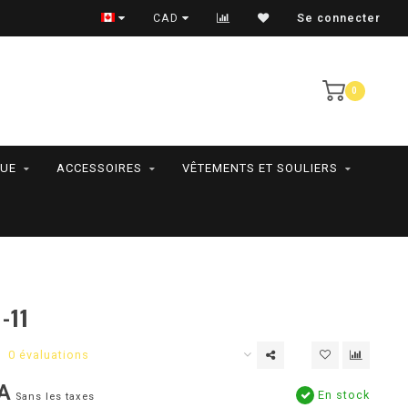
RAMASSAGE EN MAGASIN SEULEMENT
CAD
Se connecter
0
QUE
ACCESSOIRES
VÊTEMENTS ET SOULIERS
-11
0 évaluations
A
En stock
Sans les taxes