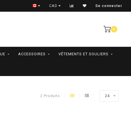
RAMASSAGE EN MAGASIN SEULEMENT
CAD
Se connecter
0
QUE
ACCESSOIRES
VÊTEMENTS ET SOULIERS
2 Produits
24