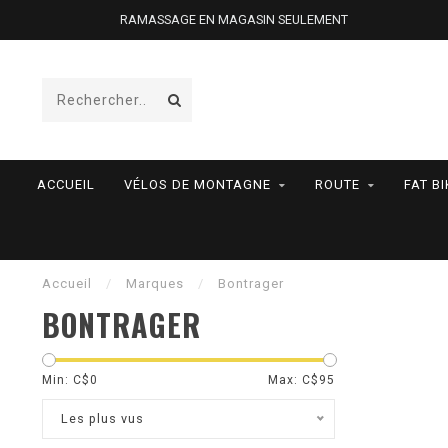
RAMASSAGE EN MAGASIN SEULEMENT
ACCUEIL
VÉLOS DE MONTAGNE
ROUTE
FAT BI
Accueil
/
Marques
/
Bontrager
BONTRAGER
Min: C$
0
Max: C$
95
Les plus vus