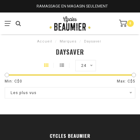
RAMASSAGE EN MAGASIN SEULEMENT
0
Accueil
/
Marques
/
Daysaver
DAYSAVER
24
Min: C$
0
Max: C$
5
Les plus vus
CYCLES BEAUMIER