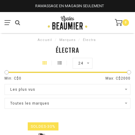
RAMASSAGE EN MAGASIN SEULEMENT
0
Accueil
/
Marques
/
Électra
ÉLECTRA
24
Min: C$
0
Max: C$
2000
Les plus vus
Toutes les marques
SOLDES-30%