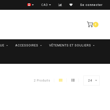
RAMASSAGE EN MAGASIN SEULEMENT
CAD
Se connecter
0
QUE
ACCESSOIRES
VÊTEMENTS ET SOULIERS
2 Produits
24