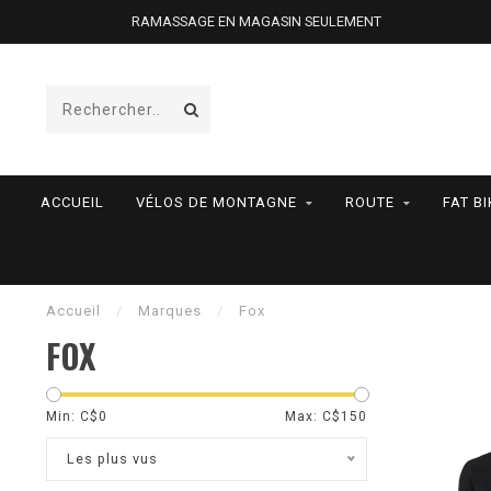
RAMASSAGE EN MAGASIN SEULEMENT
ACCUEIL
VÉLOS DE MONTAGNE
ROUTE
FAT BI
Accueil
/
Marques
/
Fox
FOX
Min: C$
0
Max: C$
150
Les plus vus