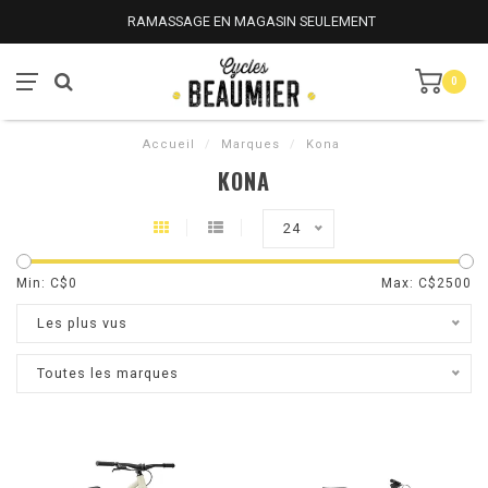
RAMASSAGE EN MAGASIN SEULEMENT
0
Accueil
/
Marques
/
Kona
KONA
24
Min: C$
0
Max: C$
2500
Les plus vus
Toutes les marques