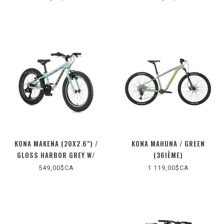
KONA MAKENA (20X2.6") /
KONA MAHUNA / GREEN
GLOSS HARBOR GREY W/
(36IÈME)
CHARCOAL & BUTTER DECALS
549,00$CA
1 119,00$CA
(36E)