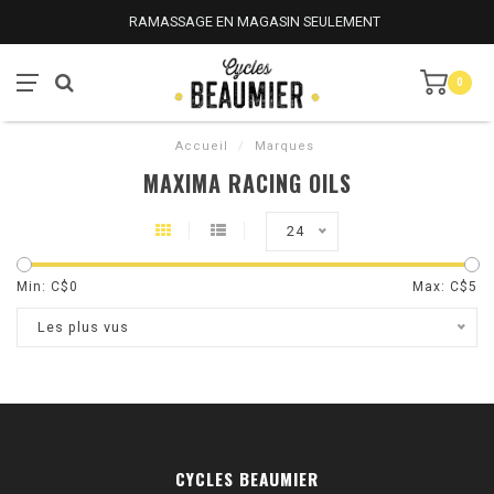
RAMASSAGE EN MAGASIN SEULEMENT
0
Accueil
/
Marques
MAXIMA RACING OILS
24
Min: C$
0
Max: C$
5
Les plus vus
CYCLES BEAUMIER