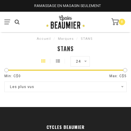
RAMASSAGE EN MAGASIN SEULEMENT
0
Accueil
/
Marques
/
STANS
STANS
24
Min: C$
0
Max: C$
5
Les plus vus
CYCLES BEAUMIER