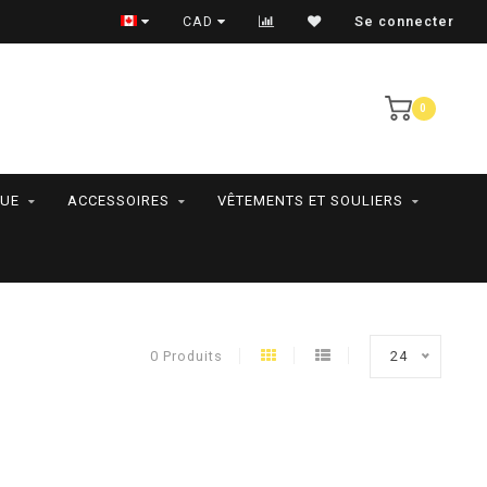
RAMASSAGE EN MAGASIN SEULEMENT
CAD
Se connecter
0
QUE
ACCESSOIRES
VÊTEMENTS ET SOULIERS
0 Produits
24