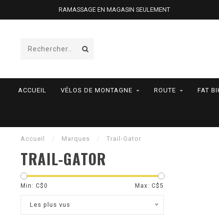
RAMASSAGE EN MAGASIN SEULEMENT
ACCUEIL
VÉLOS DE MONTAGNE
ROUTE
FAT BI
Accueil
/
Marques
/
Trail-Gator
TRAIL-GATOR
Min: C$
0
Max: C$
5
Les plus vus