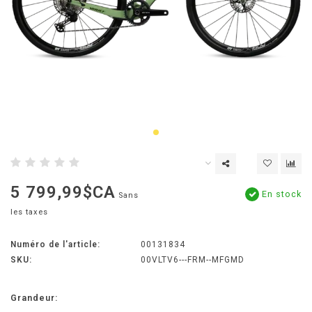
5 799,99$CA
En stock
Sans
les taxes
Numéro de l'article:
00131834
SKU:
00VLTV6---FRM--MFGMD
Grandeur: