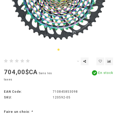
704,00$CA
En stock
Sans les
taxes
EAN Code:
710845853098
SKU:
120592-05
Faire un choix:
*