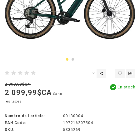
2 999,99$CA
En stock
2 099,99$CA
Sans
les taxes
Numéro de l'article:
00130004
EAN Code:
197216207504
SKU:
5335269